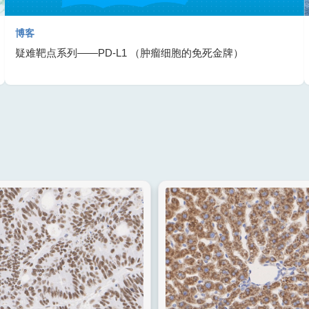
博客
疑难靶点系列——PD-L1 （肿瘤细胞的免死金牌）