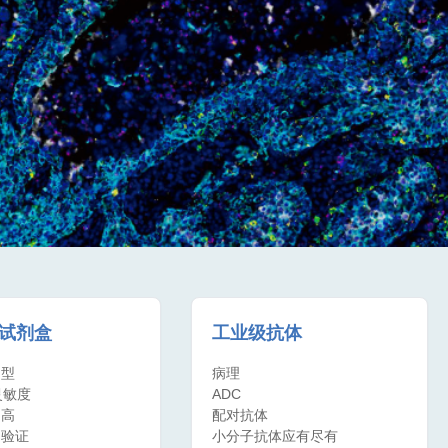
A试剂盒
工业级抗体
用型
病理
灵敏度
ADC
围高
配对抗体
品验证
小分子抗体应有尽有