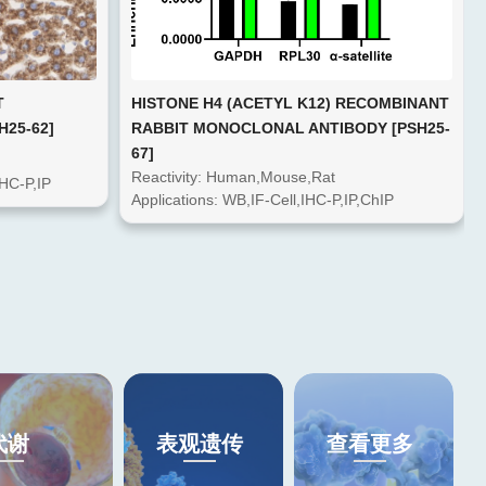
T
HISTONE H4 (ACETYL K12) RECOMBINANT
25-62]
RABBIT MONOCLONAL ANTIBODY [PSH25-
67]
Reactivity: Human,Mouse,Rat
IHC-P,IP
Applications: WB,IF-Cell,IHC-P,IP,ChIP
代谢
表观遗传
查看更多