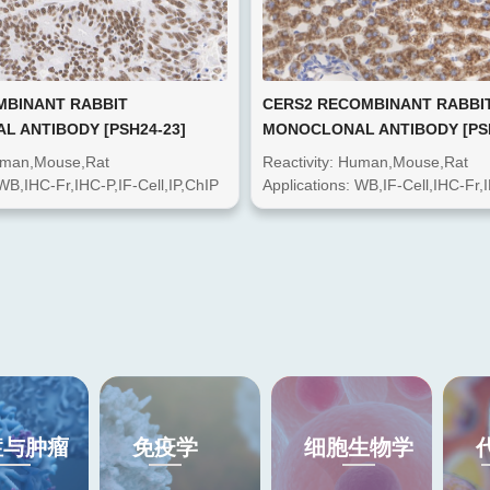
MBINANT RABBIT
CERS2 RECOMBINANT RABBI
 ANTIBODY [PSH24-23]
MONOCLONAL ANTIBODY [PSH
Human,Mouse,Rat
Reactivity: Human,Mouse,Rat
 WB,IHC-Fr,IHC-P,IF-Cell,IP,ChIP
Applications: WB,IF-Cell,IHC-Fr,
症与肿瘤
免疫学
细胞生物学