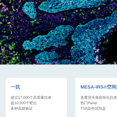
一抗
MESA-IRS®空
超过17,000个高质量抗体
多重荧光免疫组化抗体
超10,000个靶点
热门Panel
多种高级验证
TSA染色试剂盒