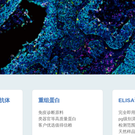
间抗体
重组蛋白
ELIS
免疫诊断原料
完全即
类器官等高质量蛋白
pg级别
客户优选值得信赖
检测范
天然样