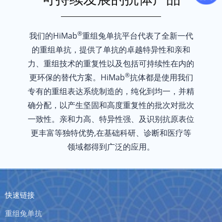
海洋守护者的使命很简单：捍卫、保护我们的海洋和野生动物免受非法捕
阿巴拉契亚山地俱乐部
®
我们的HiMab
重组兔单抗平台代表了全新一代
成立于1876年，最初致力于保护新罕布什尔州的白山，后来扩展使命至
的重组单抗，提供了单抗的卓越特异性和亲和
保护我们的冬天
力、重组技术的重复性以及包括可持续性在内的
POW致力于将户外运动爱好者转变为气候倡导者。专注于推动立法变革，
®
更环保的替代方案。HiMab
抗体都是使用我们
专有的重组表达系统制造的，纯化到均一，并精
确分配，以产生坚固和高度重复性的批次对批次
一致性。亲和力高、特异性强、及识别抗原表位
更丰富等独特优势,在基础科研、诊断和医疗等
领域都得到广泛的应用。
快速链接
重组兔单抗