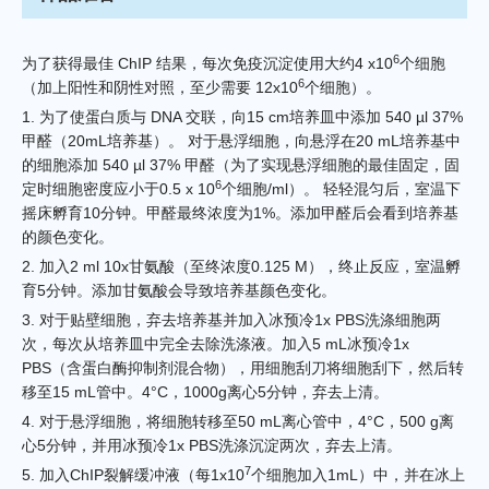
6
为了获得最佳 ChIP 结果，每次免疫沉淀使用大约4 x10
个细胞
6
（加上阳性和阴性对照，至少需要 12x10
个细胞）。
1. 为了使蛋白质与 DNA 交联，向15 cm培养皿中添加 540 µl 37%
甲醛（20mL培养基）。 对于悬浮细胞，向悬浮在20 mL培养基中
的细胞添加 540 µl 37% 甲醛（为了实现悬浮细胞的最佳固定，固
6
定时细胞密度应小于0.5 x 10
个细胞/ml）。 轻轻混匀后，室温下
摇床孵育10分钟。甲醛最终浓度为1%。添加甲醛后会看到培养基
的颜色变化。
2. 加入2 ml 10x甘氨酸（至终浓度0.125 M），终止反应，室温孵
育5分钟。添加甘氨酸会导致培养基颜色变化。
3. 对于贴壁细胞，弃去培养基并加入冰预冷1x PBS洗涤细胞两
次，每次从培养皿中完全去除洗涤液。加入5 mL冰预冷1x
PBS（含蛋白酶抑制剂混合物），用细胞刮刀将细胞刮下，然后转
移至15 mL管中。4°C，1000g离心5分钟，弃去上清。
4. 对于悬浮细胞，将细胞转移至50 mL离心管中，4°C，500 g离
心5分钟，并用冰预冷1x PBS洗涤沉淀两次，弃去上清。
7
5. 加入ChIP裂解缓冲液（每1x10
个细胞加入1mL）中，并在冰上