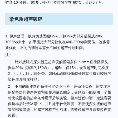
孵育 10 分钟。 或者，样品可暂时保存在-80°C，长达3个月。
染色质超声破碎
1. 超声处理，以剪切基因组DNA，使DNA大部分断裂成200-
1000bp大小，如果能把大部分控制在400-800bp则更佳。这步需
要优化，不同的细胞系需要不同的超声处理时间。
注：
1） 针对接触式探头新芝超声仪的摸索条件：2mm直径微探头，
振幅20%（功率为130W），超5s，停15s，设置超声时间梯度
2，4，8，12，16分钟。如HeLa细胞时间2分钟就可得到较好的
染色质片段化样品。
2） 不同的细胞超声条件可能会不一样，需做预实验，需要注意
的是每次的超声体积和细胞用量宜固定，否则就不能使用一个相
对比较固定的超声条件用于后续实验。超声过程中请一定注意要
保持样品处于冰浴中，并且处于较低温度。不要使探头接触超声
管底部或管壁，如超声过程产生泡沫，需暂停超声并调整超声管
位置。