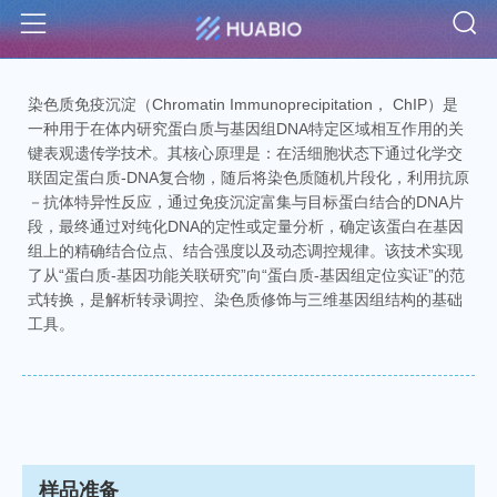
S
Menu
染色质免疫沉淀（Chromatin Immunoprecipitation， ChIP）是
一种用于在体内研究蛋白质与基因组DNA特定区域相互作用的关
键表观遗传学技术。其核心原理是：在活细胞状态下通过化学交
联固定蛋白质-DNA复合物，随后将染色质随机片段化，利用抗原
－抗体特异性反应，通过免疫沉淀富集与目标蛋白结合的DNA片
段，最终通过对纯化DNA的定性或定量分析，确定该蛋白在基因
组上的精确结合位点、结合强度以及动态调控规律。该技术实现
了从“蛋白质-基因功能关联研究”向“蛋白质-基因组定位实证”的范
式转换，是解析转录调控、染色质修饰与三维基因组结构的基础
工具。
样品准备