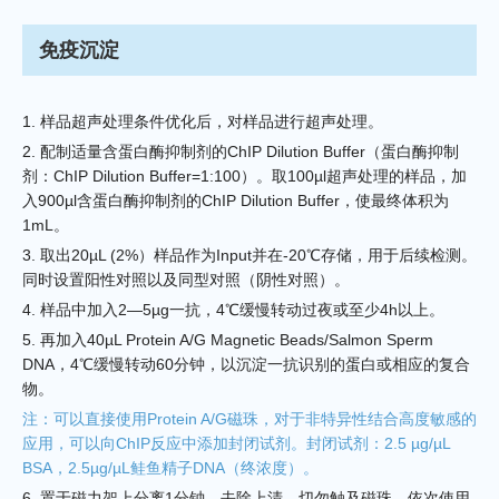
免疫沉淀
1. 样品超声处理条件优化后，对样品进行超声处理。
2. 配制适量含蛋白酶抑制剂的ChIP Dilution Buffer（蛋白酶抑制
剂：ChIP Dilution Buffer=1:100）。取100µl超声处理的样品，加
入900µl含蛋白酶抑制剂的ChIP Dilution Buffer，使最终体积为
1mL。
3. 取出20µL (2%）样品作为Input并在-20℃存储，用于后续检测。
同时设置阳性对照以及同型对照（阴性对照）。
4. 样品中加入2—5µg一抗，4℃缓慢转动过夜或至少4h以上。
5. 再加入40µL Protein A/G Magnetic Beads/Salmon Sperm
DNA，4℃缓慢转动60分钟，以沉淀一抗识别的蛋白或相应的复合
物。
注：可以直接使用Protein A/G磁珠，对于非特异性结合高度敏感的
应用，可以向ChIP反应中添加封闭试剂。封闭试剂：2.5 µg/µL
BSA，2.5µg/µL鲑鱼精子DNA（终浓度）。
6. 置于磁力架上分离1分钟，去除上清，切勿触及磁珠。依次使用