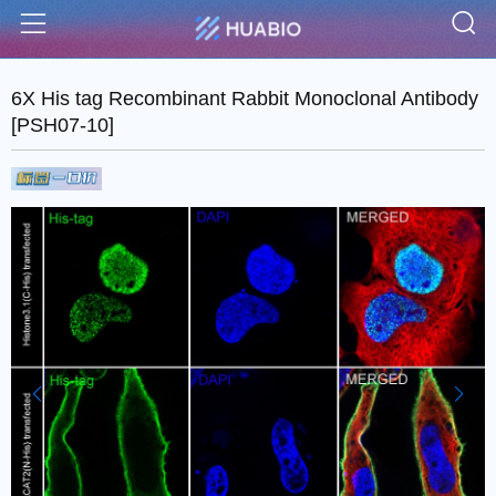
S
Menu
6X His tag Recombinant Rabbit Monoclonal Antibody
[PSH07-10]