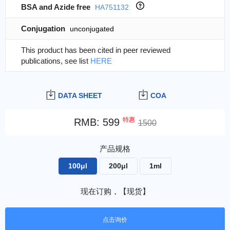
BSA and Azide free
HA751132
Conjugation
unconjugated
This product has been cited in peer reviewed
publications, see list
HERE
DATA SHEET
COA
特惠
RMB
:
599
1500
产品规格
100μl
200μl
1ml
现在订购，【现货】
点击询价