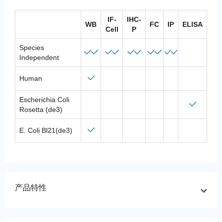
IF-
IHC-
WB
FC
IP
ELISA
Cell
P
Species
Independent
Human
Escherichia Coli
Rosetta (de3)
E. Coli Bl21(de3)
产品特性