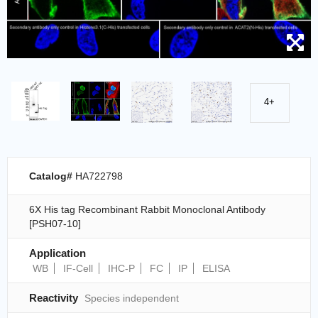
4+
Catalog#
HA722798
6X His tag Recombinant Rabbit Monoclonal Antibody
[PSH07-10]
Application
WB
IF-Cell
IHC-P
FC
IP
ELISA
Reactivity
Species independent