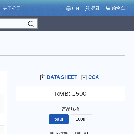
关于公司
登录
购物车
CN
Search
DATA SHEET
COA
RMB
:
1500
产品规格
50μl
100μl
现在订购，【现货】