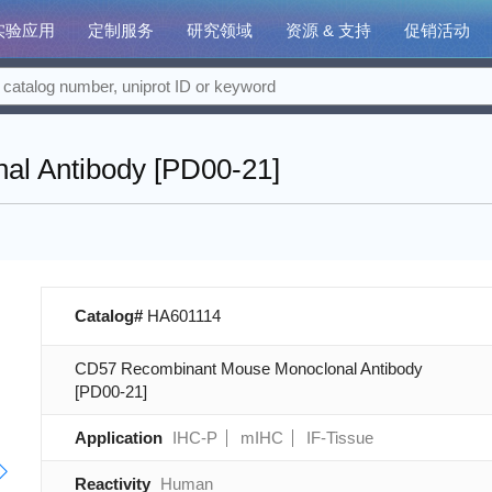
实验应用
定制服务
研究领域
资源 & 支持
促销活动
l Antibody [PD00-21]
Catalog#
HA601114
CD57 Recombinant Mouse Monoclonal Antibody
[PD00-21]
Application
IHC-P
mIHC
IF-Tissue
Reactivity
Human