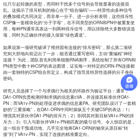
往只引起轻微的表型，而同时干扰多个信号则会导致显著的连接混
乱。这揭示了排斥机制的核心在于“组合编码”——特异性由多种信号
的叠加模式共同决定，而非单一分子。进一步分析表明，这些排斥性
CSP像一套模块化的“分子字母”，在不同类型的ORN和PN中被重复使
用，每种PN通常高表达一到两种排斥信号，用以排除绝大多数错误选
项，同时为正确伙伴的接入保留“绿色通道”。
如果说第一项研究破译了维持固有连接的“排斥密码”，那么第二项研
究则大胆地向前迈出了一步：能否通过重写密码，主动“重编程”神经
连接？ 为此，团队首先利用单细胞RNA测序，系统绘制了所有ORN和
PN类型中数十种CSP的表达图谱，证实每一对特定的ORN-PN连接都
由一套独特的CSP组合所定义，构成了指导其特异性选择的分子身份
密码。
研究人员选择了一个与求偶行为相关的环路作为验证平台：通常，
DA1-ORN负责检测抑制求偶的信息素cVA，并连接其标准伙伴DA1-
PN；而VA1v-PN则处理促进求偶的信息素PA。研究团队设计了一套精
妙的“三重策略”，在DA1-ORN中同时操纵五个关键CSP的表达：1）
增强其对原伙伴DA1-PN的排斥力；2）削弱其对新目标VA1v-PN的排
斥力；3）引入与新伙伴VA1v-PN相匹配的吸引信号。令人惊叹的是，
这一组合干预成功地、几乎完全地将DA1-ORN的轴突从原目标“转
接”到了VA1v-PN，实现了连接的精准重定向。