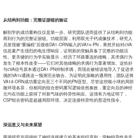
从结构到功能：完整证据链的验证
解剖学的成功重构仅仅是第一步。研究团队进而提供了从结构到功能
再到行为的完整证据链。功能层面，利用双光子钙成像技术，研究人
员发现被“重编程”后接收DA1-ORN输入的VA1v-PN，果然开始对cVA
信息素产生强烈的电生理响应，证明新的突触具备了完整的功能活
性。更关键的行为学实验显示，经历了环路重连的雄蝇，其求偶行为
发生了根本性改变——它们对其他雄蝇的求偶行为显著增加。这恰好
与cVA信号原本通过DA1-PN抑制求偶，而现在被错误地导入了促进求
偶的VA1v通路这一预测完全吻合。为证明此策略的通用性，团队还将
VA1d-ORN成功重定向至三个不同的PN亚型。尽管这些嗅小球的局部
微环境各异，但相同的组合密码重写逻辑依然奏效，重定向后的神经
元均在功能上获得了对新气味的特异性响应。这强有力地证明了，
CSP组合密码是超越局部环境、决定连接特异性的普适性指令。
深远意义与未来展望
两项研究共同描绘了神经连接建立的基本组织原则：突触特异性并非