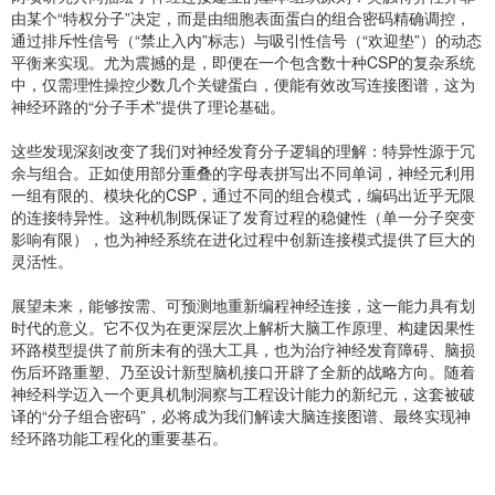
由某个“特权分子”决定，而是由细胞表面蛋白的组合密码精确调控，
通过排斥性信号（“禁止入内”标志）与吸引性信号（“欢迎垫”）的动态
平衡来实现。尤为震撼的是，即便在一个包含数十种CSP的复杂系统
中，仅需理性操控少数几个关键蛋白，便能有效改写连接图谱，这为
神经环路的“分子手术”提供了理论基础。
这些发现深刻改变了我们对神经发育分子逻辑的理解：特异性源于冗
余与组合。正如使用部分重叠的字母表拼写出不同单词，神经元利用
一组有限的、模块化的CSP，通过不同的组合模式，编码出近乎无限
的连接特异性。这种机制既保证了发育过程的稳健性（单一分子突变
影响有限），也为神经系统在进化过程中创新连接模式提供了巨大的
灵活性。
展望未来，能够按需、可预测地重新编程神经连接，这一能力具有划
时代的意义。它不仅为在更深层次上解析大脑工作原理、构建因果性
环路模型提供了前所未有的强大工具，也为治疗神经发育障碍、脑损
伤后环路重塑、乃至设计新型脑机接口开辟了全新的战略方向。随着
神经科学迈入一个更具机制洞察与工程设计能力的新纪元，这套被破
译的“分子组合密码”，必将成为我们解读大脑连接图谱、最终实现神
经环路功能工程化的重要基石。