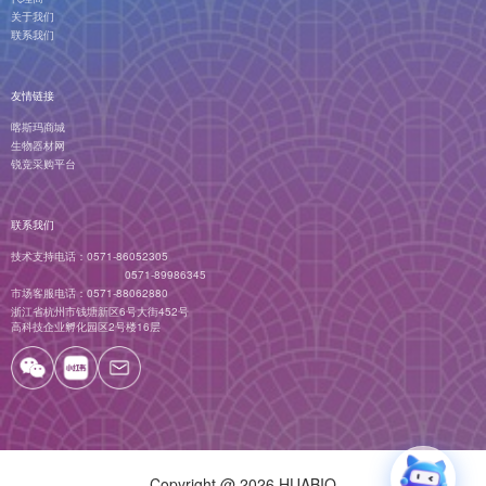
关于我们
联系我们
友情链接
喀斯玛商城
生物器材网
锐竞采购平台
联系我们
技术支持电话：
0571-86052305
0571-89986345
市场客服电话：
0571-88062880
浙江省杭州市钱塘新区6号大街452号
高科技企业孵化园区2号楼16层
Copyright
@ 2026 HUABIO