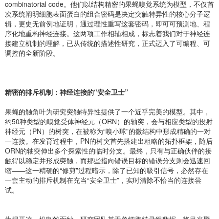
combinatorial code。他们以结构精密的果蝇嗅觉系统为模型，不仅首
次系统阐明细胞表面蛋白的组合密码是决定突触特异性的核心分子逻
辑，更史无前例地证明，通过理性重写这套密码，即可可预测地、程
序化地重构神经连接。这两项工作相辅相成，标志着我们对于神经连
接建立机制的理解，已从传统的描述性研究，正式迈入了可编程、可
调控的全新阶段。
精密的排斥机制：神经连接的“安全卫士”
果蝇的触角叶为研究突触特异性提供了一个近乎完美的模型。其中，
约50种类型的嗅觉受体神经元（ORN）的轴突，会与相应类型的投射
神经元（PN）的树突，在被称为“嗅小球”的微结构中形成精确的一对
一连接。在发育过程中，PN的树突首先搭建出粗略的拓扑框架，随后
ORN的轴突伸出多个探索性的临时分支。最终，只有与正确伙伴的接
触得以稳定并形成突触，而那些指向错误目标的错误分支则会迅速回
缩——这一精确的“修剪”过程暗示，除了已知的吸引信号，必然存在
一套主动的排斥机制在充当“安全卫士”，实时清除不恰当的连接尝
试。