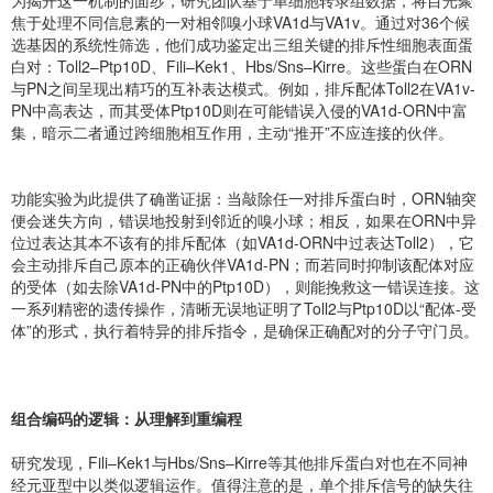
为揭开这一机制的面纱，研究团队基于单细胞转录组数据，将目光聚
焦于处理不同信息素的一对相邻嗅小球VA1d与VA1v。通过对36个候
选基因的系统性筛选，他们成功鉴定出三组关键的排斥性细胞表面蛋
白对：Toll2–Ptp10D、Fili–Kek1、Hbs/Sns–Kirre。这些蛋白在ORN
与PN之间呈现出精巧的互补表达模式。例如，排斥配体Toll2在VA1v-
PN中高表达，而其受体Ptp10D则在可能错误入侵的VA1d-ORN中富
集，暗示二者通过跨细胞相互作用，主动“推开”不应连接的伙伴。
功能实验为此提供了确凿证据：当敲除任一对排斥蛋白时，ORN轴突
便会迷失方向，错误地投射到邻近的嗅小球；相反，如果在ORN中异
位过表达其本不该有的排斥配体（如VA1d-ORN中过表达Toll2），它
会主动排斥自己原本的正确伙伴VA1d-PN；而若同时抑制该配体对应
的受体（如去除VA1d-PN中的Ptp10D），则能挽救这一错误连接。这
一系列精密的遗传操作，清晰无误地证明了Toll2与Ptp10D以“配体-受
体”的形式，执行着特异的排斥指令，是确保正确配对的分子守门员。
组合编码的逻辑：从理解到重编程
研究发现，Fili–Kek1与Hbs/Sns–Kirre等其他排斥蛋白对也在不同神
经元亚型中以类似逻辑运作。值得注意的是，单个排斥信号的缺失往