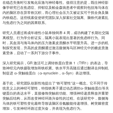
在稳态失衡时引发氧化应激与神经毒性。值得注意的是，既往神经影
像学研究已在焦虑症、抑郁症及帕金森病患者中观察到包括海马体在
内的脑区存在异常铁沉积，而心理社会压力又被证实可干扰全身及脑
内铁稳态。这些线索促使研究团队深入探索社交隔离、脑铁代谢紊乱
与焦虑行为之间的因果联系。
研究人员通过将成年雄性小鼠单独饲养 4 周，成功构建了长期社交隔
离模型。行为学分析证实，隔离小鼠表现出显著的焦虑样行为。同
时，其血清与海马体内的压力激素皮质酮水平明显升高。进一步的机
制探究发现，升高的皮质酮通过激活腹侧海马区神经元中的糖皮质激
素受体，启动了一系列下游分子事件。
深入研究揭示，GR 激活可上调转铁蛋白受体 1（TfR1）的表达，导
致神经元内铁摄取增加和铁积累。铁水平升高随后通过翻译去抑制机
制促进 α-突触核蛋白（α-synuclein，α-Syn）表达增强。
基于此，研究团队创新性地提出了“铁可塑性”这一概念。它不同于传
统意义上的神经可塑性，特指铁离子通过动态调控α-突触核蛋白等关
键蛋白的表达水平，直接修饰突触前功能、增强神经递质释放并重塑
突触后结构，从而改变神经环路兴奋性的过程。在该研究中，腹侧海
马体的铁可塑性变化最终导致该脑区谷氨酸能传递增强、树突棘密度
增加，引发神经环路过度兴奋，并表现为焦虑行为。