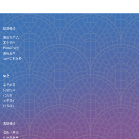
快速链接
重组兔单抗
工业原料
Elisa试剂盒
重组蛋白
抗体定制服务
信息
常见问题
实验指南
代理商
关于我们
联系我们
友情链接
喀斯玛商城
生物器材网