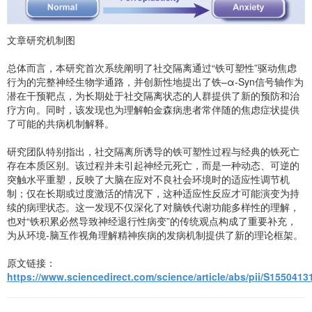
文章研究机制图
总体而言，本研究首次系统阐明了社交隔离通过“铁可塑性”驱动焦虑
行为的完整神经生物学通路，并创新性地提出了铁–α-Syn信号轴作为
潜在干预靶点，为长期处于社交隔离状态的人群提供了新的预防和治
疗方向。同时，该发现也为理解帕金森病患者常伴随的焦虑症状提供
了可能的共病机制解释。
研究团队特别指出，社交隔离所诱导的铁可塑性过程与经典的铁死亡
存在本质区别。该过程并未引起神经元死亡，而是一种动态、可逆的
突触水平重塑，反映了大脑在应对不良社会环境时的适应性调节机
制；仅在长期或过度激活的情况下，这种适应性反应才可能演变为持
续的病理状态。这一发现不仅深化了对脑铁代谢功能多样性的理解，
也对“铁积累必然导致神经退行性病变”的传统观点构成了重要补充，
为从环境-脑互作视角理解精神疾病的发病机制提供了新的理论框架。
原文链接：
https://www.sciencedirect.com/science/article/abs/pii/S155041