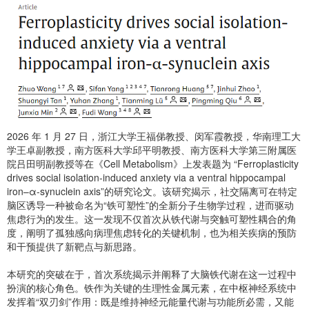
2026 年 1 月 27 日，浙江大学王福俤教授、闵军霞教授，华南理工大
学王卓副教授，南方医科大学邱平明教授、南方医科大学第三附属医
院吕田明副教授等在《
Cell Metabolism
》上发表题为 “Ferroplasticity
drives social isolation-induced anxiety via a ventral hippocampal
iron–α-synuclein axis”的研究论文。该研究揭示，社交隔离可在特定
脑区诱导一种被命名为“铁可塑性”的全新分子生物学过程，进而驱动
焦虑行为的发生。这一发现不仅首次从铁代谢与突触可塑性耦合的角
度，阐明了孤独感向病理焦虑转化的关键机制，也为相关疾病的预防
和干预提供了新靶点与新思路。
本研究的突破在于，首次系统揭示并阐释了大脑铁代谢在这一过程中
扮演的核心角色。铁作为关键的生理性金属元素，在中枢神经系统中
发挥着“双刃剑”作用：既是维持神经元能量代谢与功能所必需，又能