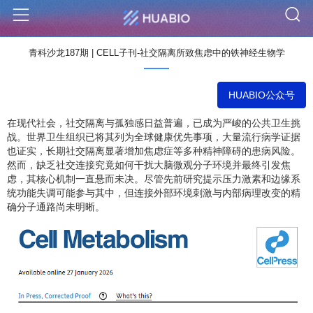
S
Menu
青科沙龙187期 | CELL子刊-社交隔离所致焦虑中的铁神经生物学
HUABIO公众号
在现代社会，社交隔离与孤独感日益普遍，已成为严峻的公共卫生挑
战。世界卫生组织已将其列为全球健康优先事项，大量流行病学证据
也证实，长期社交隔离显著增加焦虑症等多种精神障碍的患病风险。
然而，缺乏社交连接究竟如何干扰大脑微观分子环境并最终引发焦
虑，其核心机制一直悬而未决。尽管先前研究提示压力激素和边缘系
统功能失调可能参与其中，但连接外部环境刺激与内部病理改变的精
确分子通路尚未明晰。