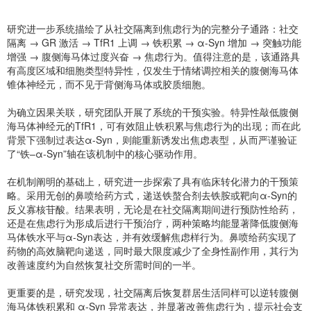
研究进一步系统描绘了从社交隔离到焦虑行为的完整分子通路：社交
隔离 → GR 激活 → TfR1 上调 → 铁积累 → α-Syn 增加 → 突触功能
增强 → 腹侧海马体过度兴奋 → 焦虑行为。值得注意的是，该通路具
有高度区域和细胞类型特异性，仅发生于情绪调控相关的腹侧海马体
锥体神经元，而不见于背侧海马体或胶质细胞。
为确立因果关联，研究团队开展了系统的干预实验。特异性敲低腹侧
海马体神经元的TfR1，可有效阻止铁积累与焦虑行为的出现；而在此
背景下强制过表达α-Syn，则能重新诱发出焦虑表型，从而严谨验证
了“铁–α-Syn”轴在该机制中的核心驱动作用。
在机制阐明的基础上，研究进一步探索了具有临床转化潜力的干预策
略。采用无创的鼻喷给药方式，递送铁螯合剂
去铁胺
或靶向α-Syn的
反义寡核苷酸。结果表明，无论是在社交隔离期间进行预防性给药，
还是在焦虑行为形成后进行干预治疗，两种策略均能显著降低腹侧海
马体铁水平与α-Syn表达，并有效缓解焦虑样行为。鼻喷给药实现了
药物的高效脑靶向递送，同时最大限度减少了全身性副作用，其行为
改善速度约为自然恢复社交所需时间的一半。
更重要的是，研究发现，社交隔离后恢复群居生活同样可以逆转腹侧
海马体铁积累和 α-Syn 异常表达，并显著改善焦虑行为，提示社会支