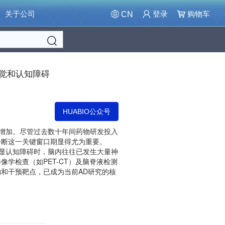
关于公司
登录
购物车
CN
Search
的触觉和认知障碍
HUABIO公众号
续增加。尽管过去数十年间药物研发投入
诊断这一关键窗口期显得尤为重要。
明显认知障碍时，脑内往往已发生大量神
学检查（如PET-CT）及脑脊液检测
和干预靶点，已成为当前AD研究的核