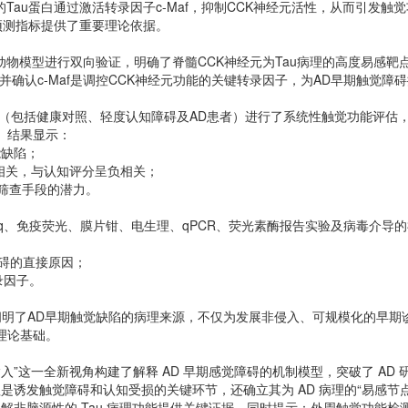
Tau蛋白通过激活转录因子c-Maf，抑制CCK神经元活性，从而引发
性预测指标提供了重要理论依据。
动物模型进行双向验证，明确了脊髓CCK神经元为Tau病理的高度易感靶
选并确认c-Maf是调控CCK神经元功能的关键转录因子，为AD早期
触觉障碍
者（包括健康对照、轻度认知障碍及AD患者）进行了系统性触觉功能评估，并
实验。结果显示：
能缺陷；
正相关，与认知评分呈负相关；
筛查手段的潜力。
seq、免疫荧光、膜片钳、电生理、qPCR、荧光素酶报告实验及病毒介
障碍的直接原因；
录因子。
明了AD早期触觉缺陷的病理来源，不仅为发展非侵入、可规模化的早期
了理论基础。
入”这一全新视角构建了解释 AD 早期感觉障碍的机制模型，突破了 AD
 病理是诱发触觉障碍和认知受损的关键环节，还确立其为 AD 病理的“易感
理解非脑源性的 Tau 病理功能提供关键证据，同时提示：外周触觉功能