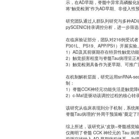
示，在AD早期，脊髓中异常高磷酸化的
将“触觉检测”作为AD早期、非侵入
研究团队通过人群队列研究与多种AD
pySCENIC转录调控分析，进一步筛
在临床验证部分，团队对216例受试
P301L、PS19、APP/PS1）开展
1）AD及其前驱期存在特异性触觉功
2）触觉损害程度与脊髓Tau病理呈
3）触觉检测具备作为更早期、可推广
在机制解析层面，研究运用snRNA-
制：
1）脊髓CCK神经元功能失活是触觉
2）c-Maf是驱动该调控过程的核心转
该研究从临床表现到分子机制，系统阐
脊髓Tau病理的“外周干预策略”奠定
综上所述，该研究从“皮肤–脊髓感觉输
仅阐明了脊髓 CCK 神经元的 Tau
前驱症状纳入 AD 早期病程体系，为