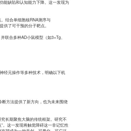
触觉功能缺陷和认知能力下降。这一发现为
点。结合单细胞核RNA测序与
提供了可干预的分子靶点。
联合多种AD小鼠模型（如3×Tg、
导的神经元操作等多种技术，明确以下机
诊断方法提供了新方向，也为未来围绕
 研究长期聚焦大脑的传统框架。研究不
节点”。这一发现将触觉障碍这一非记忆性
检测有望成为一种无创、可量化、可广泛